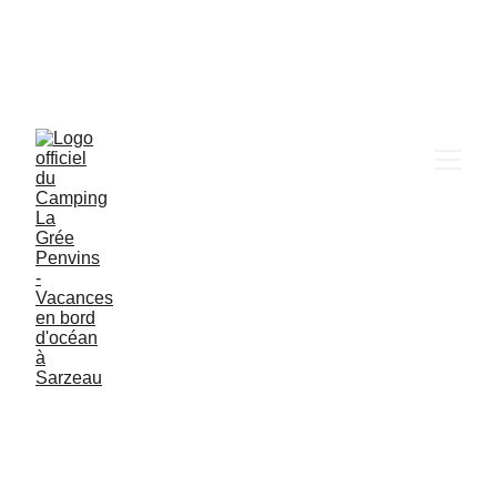
🔥 DERNIÈRE SEMAINE D’AOÛT : 6 PERS. À 
805€ la semaine !
Prix 
accessibles et 
emplacements 